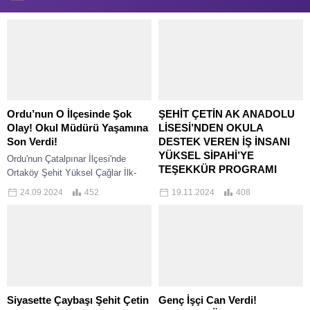
Ordu’nun O İlçesinde Şok
ŞEHİT ÇETİN AK ANADOLU
Olay! Okul Müdürü Yaşamına
LİSESİ’NDEN OKULA
Son Verdi!
DESTEK VEREN İŞ İNSANI
YÜKSEL SİPAHİ’YE
Ordu'nun Çatalpınar İlçesi'nde
TEŞEKKÜR PROGRAMI
Ortaköy Şehit Yüksel Çağlar İlk-
Ortaokul Müdürü Ahmet Çok
Çaybaşı Şehit Çetin Ak Anadolu
24.09.2024
452
19.11.2024
408
geçirdiği elim bir olay sonrası
Lisesi idareci ve öğretmenleri
yaşamına son verdi. İşte...
tarafından, okula teknolojik
donanım / çeşitli desteklerde
bulunan İş İnsanı Yüksel...
Siyasette Çaybaşı Şehit Çetin
Genç İşçi Can Verdi!