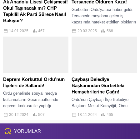
Ak Anadolu Lisesi Çekişmesi!
Tersanede Öldüren Kaza!
Okul Taşınacak mı? CHP
Gurbetten Ordu'ya acı haber geldi.
Tepkili! Ak Parti Sürece Nasıl
Tersanede meydana gelen iş
Bakıyor?
kazasında hareket ettirilen blokların
Ordu'da Çaybaşı Şehit Çetin Ak
arasında sıkışan 25 yaşındaki işçi
14.01.2025
467
20.03.2025
568
Anadolu Lisesi'nin taşınarak,
hayatını kaybetti....
buradaki öğrencilerin Çaybaşı
Anadolu İmam Hatip Lisesi çatısı
altında eğitim alacağı duyumları...
Deprem Korkuttu! Ordu’nun
Çaybaşı Belediye
İlçeleri de Sallandı!
Başkanından Gurbetteki
Hemşehrilerine Çağrı!
Ordu genelinde sosyal medya
kullanıcıların Gece saatlerinde
Ordu'nun Çaybaşı İlçe Belediye
deprem korkusu ile yaptığı
Başkanı Mesut Karayiğit, Ordu
paylaşımlar paniğe neden oldu.
Günleri vesilesi ile bulunduğu
30.12.2024
507
18.11.2024
465
Komşu il Tokat'ın Niksar ilçesinde...
İstanbul'da gurbetteki
hemşehrilerinin misafiri oldu.
YORUMLAR
Karayiğit'in Çaybaşı ilçesinin...