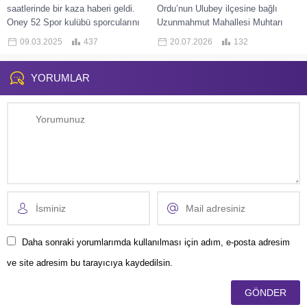
saatlerinde bir kaza haberi geldi.
Ordu’nun Ulubey ilçesine bağlı
Oney 52 Spor kulübü sporcularını
Uzunmahmut Mahallesi Muhtarı
taşıdığı öğrenilen minibüs,
Mustafa Demetgül, geçirdiği kalp
09.03.2025
437
20.07.2026
132
şarampole yuvarlandı. Yaralılar...
krizi sonucu 68 yaşında hayatını
kaybetti.
YORUMLAR
Daha sonraki yorumlarımda kullanılması için adım, e-posta adresim
ve site adresim bu tarayıcıya kaydedilsin.