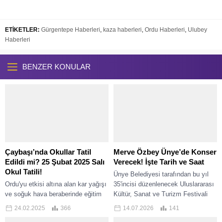
ETİKETLER:
Gürgentepe Haberleri
,
kaza haberleri
,
Ordu Haberleri
,
Ulubey
Haberleri
BENZER KONULAR
Çaybaşı’nda Okullar Tatil
Merve Özbey Ünye’de Konser
Edildi mi? 25 Şubat 2025 Salı
Verecek! İşte Tarih ve Saat
Okul Tatili!
Ünye Belediyesi tarafından bu yıl
Ordu'yu etkisi altına alan kar yağışı
35'incisi düzenlenecek Uluslararası
ve soğuk hava beraberinde eğitim
Kültür, Sanat ve Turizm Festivali
ve öğretime de tatil haberlerini
kapsamında sevilen sanatçı Merve
24.02.2025
366
14.07.2026
141
getirdi. Geçtiğimiz haftadan bu...
Özbey, hayranlarıyla Ünye'de...