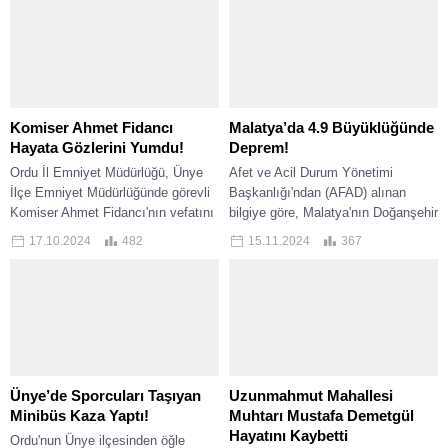
Komiser Ahmet Fidancı
Malatya’da 4.9 Büyüklüğünde
Hayata Gözlerini Yumdu!
Deprem!
Ordu İl Emniyet Müdürlüğü, Ünye
Afet ve Acil Durum Yönetimi
İlçe Emniyet Müdürlüğünde görevli
Başkanlığı'ndan (AFAD) alınan
Komiser Ahmet Fidancı'nın vefatını
bilgiye göre, Malatya'nın Doğanşehir
duyuran bir paylaşımda bulundu.
ilçesinde saat 10.46'da 4.9
17.10.2024
482
15.11.2024
367
İşte detaylar...
büyüklüğünde deprem meydana
geldi....
Ünye’de Sporcuları Taşıyan
Uzunmahmut Mahallesi
Minibüs Kaza Yaptı!
Muhtarı Mustafa Demetgül
Hayatını Kaybetti
Ordu'nun Ünye ilçesinden öğle