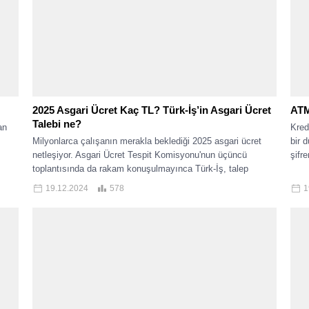
2025 Asgari Ücret Kaç TL? Türk-İş’in Asgari Ücret
ATM
Talebi ne?
an
Kred
Milyonlarca çalışanın merakla beklediği 2025 asgari ücret
bir 
netleşiyor. Asgari Ücret Tespit Komisyonu'nun üçüncü
şifr
toplantısında da rakam konuşulmayınca Türk-İş, talep
ettiği...
19.12.2024
578
1