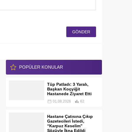
POPÜLER KONULAR
Tüp Patladı: 3 Yaralı,
Başkan Koçyiğit
Hastanede Ziyaret Etti
01.08.2026
62
Hastane Çatısına Çıkıp
Gazetecileri İstedi,
“Karpuz Keselim”
Sözüyle İkna Edildi