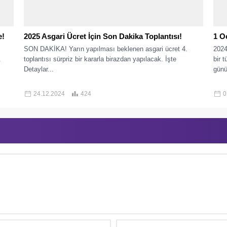
e!
2025 Asgari Ücret İçin Son Dakika Toplantısı!
1 Oc
SON DAKİKA! Yarın yapılması beklenen asgari ücret 4.
2024
.
toplantısı sürpriz bir kararla birazdan yapılacak. İşte
bir t
Detaylar...
günü
24.12.2024
424
0